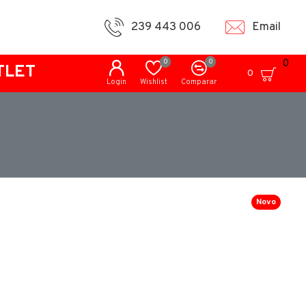
239 443 006
Email
0
0
0
TLET
0
Login
Wishlist
Comparar
Novo