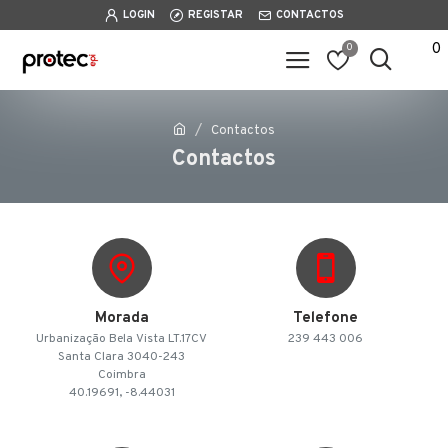
LOGIN
REGISTAR
CONTACTOS
0
0
Contactos
Contactos
Morada
Telefone
Urbanização Bela Vista LT.17CV
239 443 006
Santa Clara 3040-243
Coimbra
40.19691, -8.44031