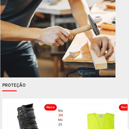
PROTEÇÃO
Novo
Nov
Marca:
3M
Modelo:
252525L