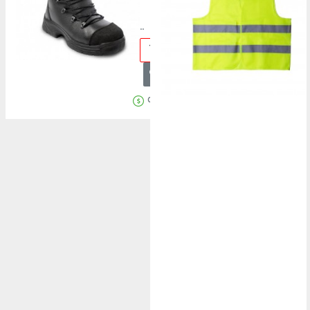
Botas 1
..
ADICIONAR
Comprar Agora