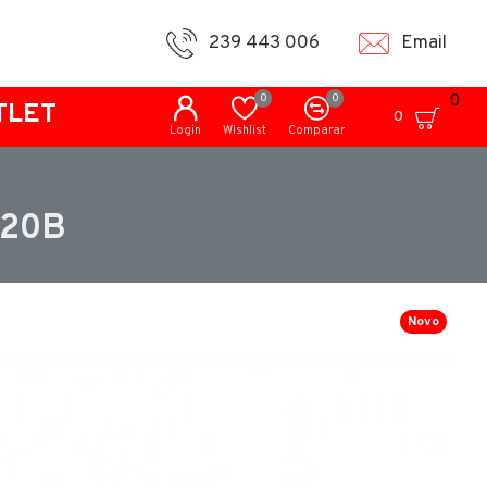
239 443 006
Email
0
0
0
TLET
0
Login
Wishlist
Comparar
020B
Novo