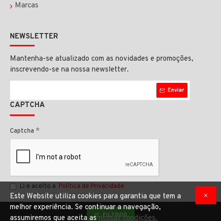
Marcas
NEWSLETTER
Mantenha-se atualizado com as novidades e promoções,
inscrevendo-se na nossa newsletter.
Enviar
CAPTCHA
Captcha
Li e aceito a
Política de Privacidade
Este Website utiliza cookies para garantia que tem a
melhor experiência. Se continuar a navegação,
FILTROS
assumiremos que aceita as
nossas condições.