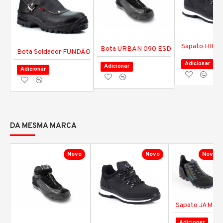
Sapato HIGH
Bota URBAN 090 ESD
Bota Soldador FUNDÃO
Adicionar
Adicionar
Adicionar
DA MESMA MARCA
Novo
Novo
Novo
Sapato JAMOR
Adicionar