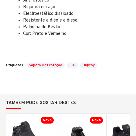
Anti estático
Biqueira em aço
Electroestático dissipado
Resistente a óleo e a diesel
Palmilha de Kevlar
Cor: Preto e Vermelho
Etiquetas:
Sapato De Proteção
E01
Higway
TAMBÉM PODE GOSTAR DESTES
Novo
Novo