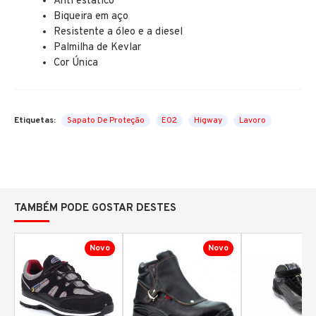
Anti estático
Biqueira em aço
Resistente a óleo e a diesel
Palmilha de Kevlar
Cor Única
Etiquetas:
Sapato De Proteção
E02
Higway
Lavoro
TAMBÉM PODE GOSTAR DESTES
Novo
Novo