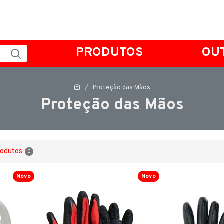
PRODUTOS
OU
Proteção das Mãos
Proteção das Mãos
rodutos
0
Novo
Novo