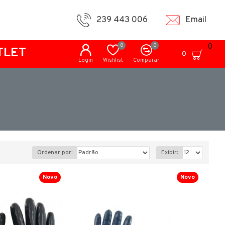
239 443 006
Email
0
0
0
TLET
0
Login
Wishlist
Comparar
Ordenar por:
Exibir:
Novo
Novo