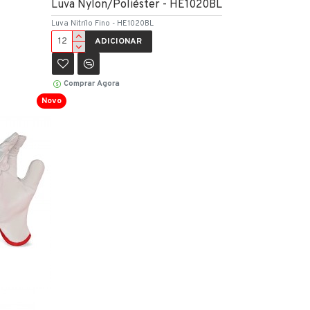
Luva Nylon/Poliéster - HE1020BL
Luva Nitrílo Fino - HE1020BL
ADICIONAR
Comprar Agora
Novo