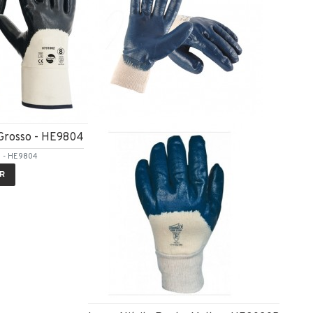
 Grosso - HE9804
o - HE9804
R