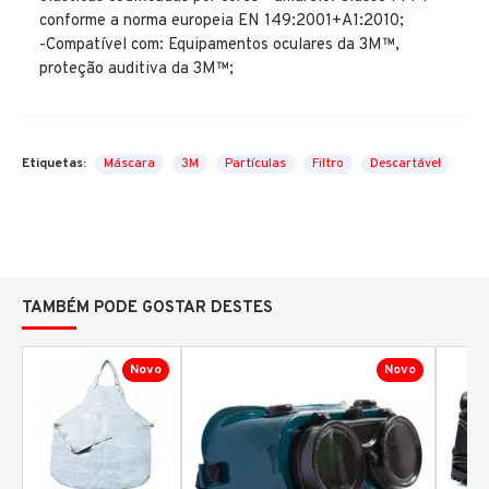
conforme a norma europeia EN 149:2001+A1:2010;
-Compatível com: Equipamentos oculares da 3M™,
proteção auditiva da 3M™;
Etiquetas:
Máscara
3M
Partículas
Filtro
Descartável
TAMBÉM PODE GOSTAR DESTES
Novo
Novo