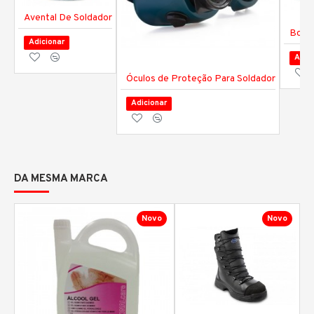
Avental De Soldador
Bota
Adicionar
Adic
Óculos de Proteção Para Soldador
Adicionar
DA MESMA MARCA
Novo
Novo