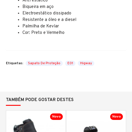
Anti estático
Biqueira em aço
Electroestático dissipado
Resistente a óleo e a diesel
Palmilha de Kevlar
Cor: Preto e Vermelho
Etiquetas:
Sapato De Proteção
E01
Higway
TAMBÉM PODE GOSTAR DESTES
Novo
Novo