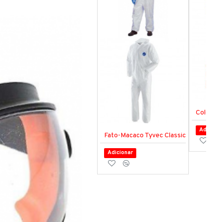
Colete A
Adiciona
Fato-Macaco Tyvec Classic
Adicionar