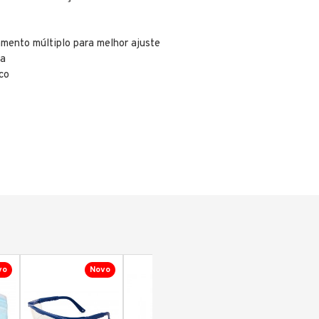
amento múltiplo para melhor ajuste
ca
co
vo
Novo
Novo