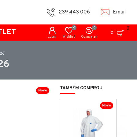
239 443 006
Email
0
0
0
TLET
0
Login
Wishlist
Comparar
W26
26
TAMBÉM COMPROU
Novo
Novo