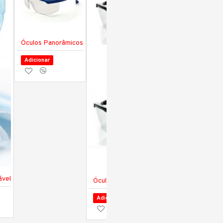
Óculos Panorâmicos
Adicionar
ável
Óculos SFTP SPACER - 40426
Adicionar