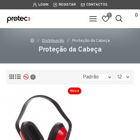
LOGIN
REGISTAR
CONTACTOS
0
0
Distribuição
Proteção da Cabeça
Proteção da Cabeça
0
Novo