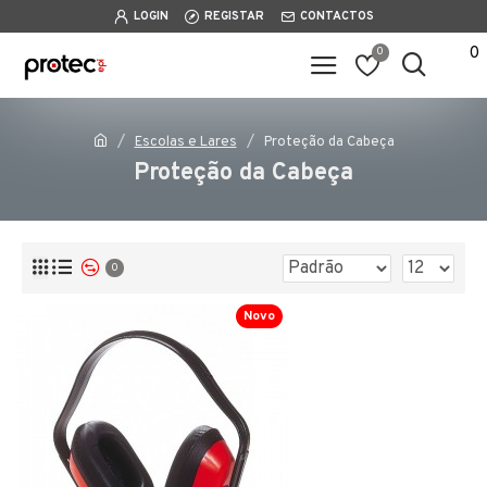
LOGIN
REGISTAR
CONTACTOS
0
0
Escolas e Lares
Proteção da Cabeça
Proteção da Cabeça
0
Novo