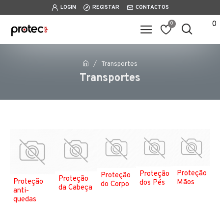
LOGIN
REGISTAR
CONTACTOS
0
0
Transportes
Transportes
Proteção
Proteção
Proteção
Proteção
Proteção
Mãos
dos Pés
do Corpo
da Cabeça
anti-
quedas